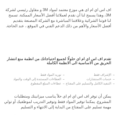
اف اس اي ام اى هي موزع معتمد لمواد 3M و مقاول رئيسي لشركة
3M، وهذا يسمح لنا أن نقدم لعملائنا أفضل الأسعار الممكنة. تسمح
لنا قوتنا الشرائية وعلاقتنا المباشرة مع الشركة المصنعة بتقديم
أفضل الأسعار والأهم من ذلك الدعم الفني في الموقع ، عند الحاجة.
تقدم اف اس اي ام اى حلولًا لجميع احتياجاتك من انظمة منع انتشار
الحريق من الاساسية الى الانظمة الكاملة
الإشراف فقط
توريد المواد فقط
خدمات الاستشارات
العطاءات المستندة إلى الوقت والمواد
التنفيذ الكامل والتسليم على المفتاح
عطاءات المبلغ المقطوع.
يمكن أن توفر اف اس اي ام اى حلاً يناسب ميزانيتك ومتطلبات
المشروع. يمكننا توفير المواد فقط وتوفير التدريب لموظفيك أو تولي
مهمة تسليم على المفتاح من البداية إلى الانتهاء و التسليم