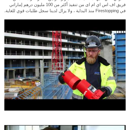
فريق اف اس اي ام اى من تنفيذ أكثر من 100 مليون درهم إماراتي
في Firestopping منذ البداية ، ولا يزال لدينا سجل طلبات قوي للغاية.