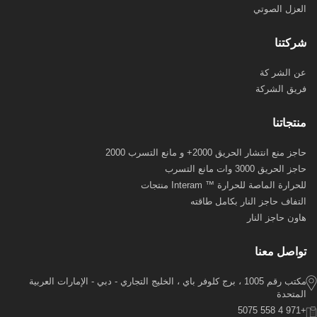
‫العزل‬ ‫الصوتي‬
‫شركتنا‬
‫عن‬ ‫الشر‬ ‫كة‬
‫فريق‬ ‫الشركة‬
‫منتجاتنا‬
حاجز منع انتشار الحريق 2000+ و مانع التسرب 2000
حاجز الحريق 3000 وات مانع التسرب
للحرارة الماصة للحرارة ™ Interam منتجات
التفاف حاجز النار بكامل طاقته
هاون حاجز النار
‫تواصل‬ ‫معنا‬
مكتب رقم 1005 ، برج كلوفر باي ، الخليج التجاري - دبي - الإمارات العربية
المتحدة
+971 4 558 5075